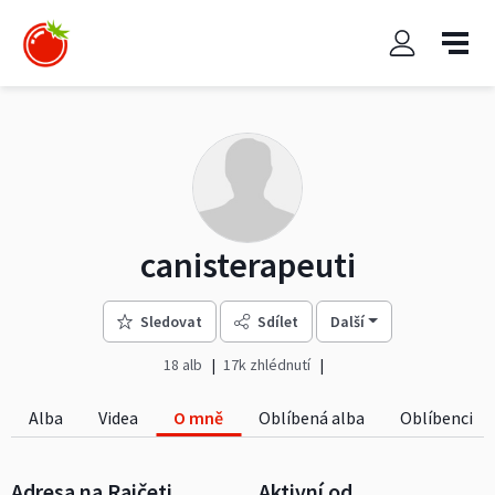
canisterapeuti
Sledovat
Sdílet
Další
18 alb
17k zhlédnutí
Alba
Videa
O mně
Oblíbená alba
Oblíbenci
Adresa na Rajčeti
Aktivní od